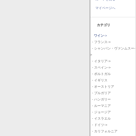
マイページへ
カテゴリ
ワイン
->
- フランス->
- シャンパン・ヴァンムスー-
>
- イタリア->
- スペイン->
- ポルトガル
- イギリス
- オーストリア
- ブルガリア
- ハンガリー
- ルーマニア
- ジョージア
- イスラエル
- ドイツ->
- カリフォルニア