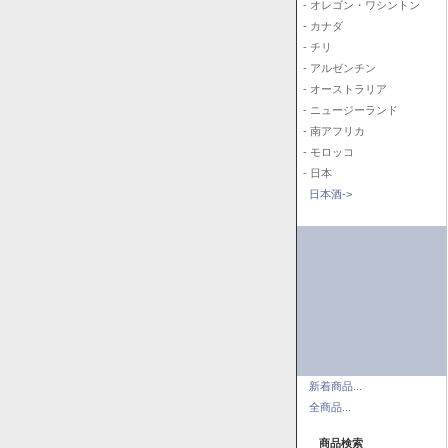
- オレゴン・ワシントン
- カナダ
- チリ
- アルゼンチン
- オーストラリア
- ニュージーランド
- 南アフリカ
- モロッコ
- 日本
日本酒->
新着商品...
全商品...
商品検索