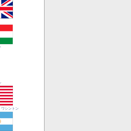
ー
ル
・ワシントン