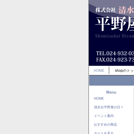
HOME
shopのト
Menu
HOME
清水台平野屋の日々
イベント案内
おすすめの商品
カートを見る