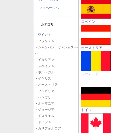
マイページへ
スペイン
カテゴリ
ワイン
->
- フランス->
- シャンパン・ヴァンムスー-
オーストリア
>
- イタリア->
- スペイン->
- ポルトガル
ルーマニア
- イギリス
- オーストリア
- ブルガリア
- ハンガリー
- ルーマニア
ドイツ
- ジョージア
- イスラエル
- ドイツ->
- カリフォルニア