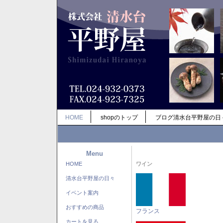
HOME
shopのトップ
ブログ清水台平野屋の日
Menu
HOME
ワイン
清水台平野屋の日々
イベント案内
おすすめの商品
フランス
カートを見る