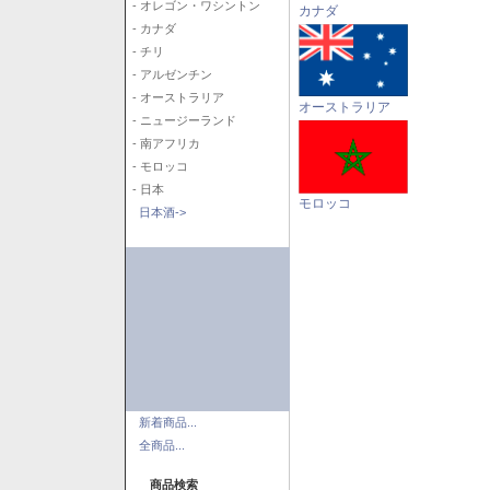
- オレゴン・ワシントン
カナダ
- カナダ
- チリ
- アルゼンチン
- オーストラリア
オーストラリア
- ニュージーランド
- 南アフリカ
- モロッコ
- 日本
モロッコ
日本酒->
新着商品...
全商品...
商品検索