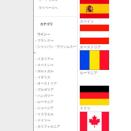
マイページへ
スペイン
カテゴリ
ワイン
->
- フランス->
- シャンパン・ヴァンムスー-
オーストリア
>
- イタリア->
- スペイン->
- ポルトガル
ルーマニア
- イギリス
- オーストリア
- ブルガリア
- ハンガリー
- ルーマニア
ドイツ
- ジョージア
- イスラエル
- ドイツ->
- カリフォルニア