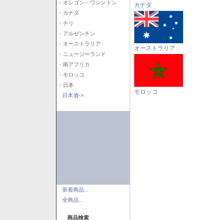
- オレゴン・ワシントン
カナダ
- カナダ
- チリ
- アルゼンチン
- オーストラリア
オーストラリア
- ニュージーランド
- 南アフリカ
- モロッコ
- 日本
モロッコ
日本酒->
新着商品...
全商品...
商品検索