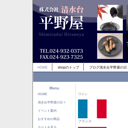
HOME
shopのトップ
ブログ清水台平野屋の日
Menu
HOME
ワイン
清水台平野屋の日々
イベント案内
おすすめの商品
フランス
カートを見る