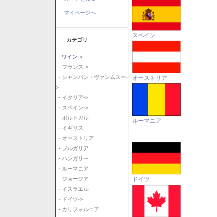
マイページへ
スペイン
カテゴリ
ワイン
->
- フランス->
- シャンパン・ヴァンムスー-
オーストリア
>
- イタリア->
- スペイン->
- ポルトガル
ルーマニア
- イギリス
- オーストリア
- ブルガリア
- ハンガリー
- ルーマニア
ドイツ
- ジョージア
- イスラエル
- ドイツ->
- カリフォルニア