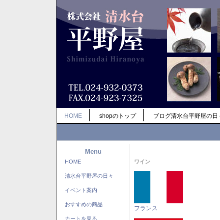
HOME
shopのトップ
ブログ清水台平野屋の日
Menu
HOME
ワイン
清水台平野屋の日々
イベント案内
おすすめの商品
フランス
カートを見る