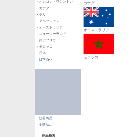
- オレゴン・ワシントン
カナダ
- カナダ
- チリ
- アルゼンチン
- オーストラリア
オーストラリア
- ニュージーランド
- 南アフリカ
- モロッコ
- 日本
モロッコ
日本酒->
新着商品...
全商品...
商品検索