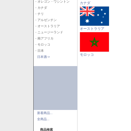
- オレゴン・ワシントン
カナダ
- カナダ
- チリ
- アルゼンチン
- オーストラリア
オーストラリア
- ニュージーランド
- 南アフリカ
- モロッコ
- 日本
モロッコ
日本酒->
新着商品...
全商品...
商品検索