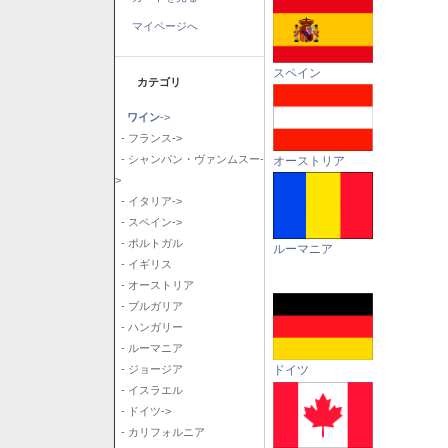
マイページへ
スペイン
カテゴリ
ワイン
->
- フランス->
- シャンパン・ヴァンムスー-
オーストリア
>
- イタリア->
- スペイン->
- ポルトガル
ルーマニア
- イギリス
- オーストリア
- ブルガリア
- ハンガリー
- ルーマニア
ドイツ
- ジョージア
- イスラエル
- ドイツ->
- カリフォルニア