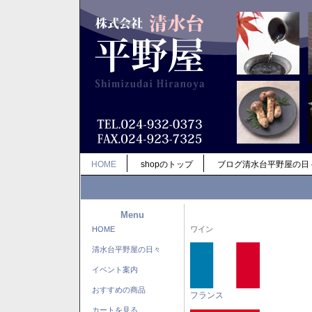
HOME
shopのトップ
ブログ清水台平野屋の日
Menu
HOME
ワイン
清水台平野屋の日々
イベント案内
おすすめの商品
フランス
カートを見る