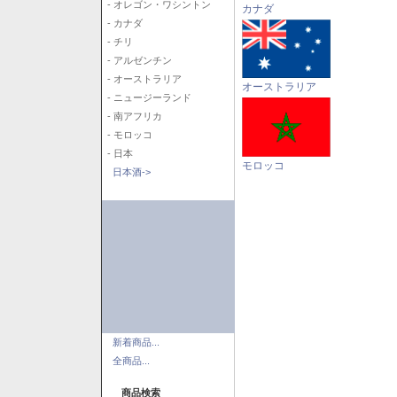
- オレゴン・ワシントン
カナダ
- カナダ
- チリ
- アルゼンチン
- オーストラリア
オーストラリア
- ニュージーランド
- 南アフリカ
- モロッコ
- 日本
モロッコ
日本酒->
新着商品...
全商品...
商品検索