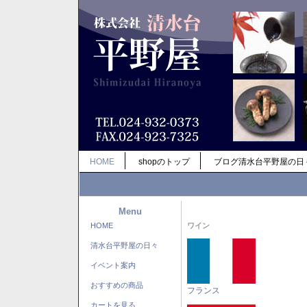
HOME
shopのトップ
ブログ清水台平野屋の日
Menu
HOME
ワイン
清水台平野屋の日々
イベント案内
おすすめの商品
フランス
カートを見る