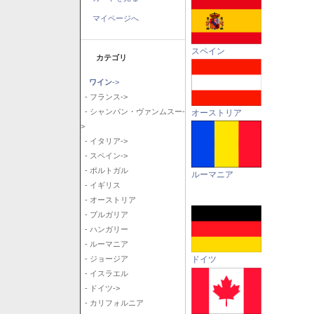
マイページへ
スペイン
カテゴリ
ワイン
->
- フランス->
- シャンパン・ヴァンムスー-
オーストリア
>
- イタリア->
- スペイン->
- ポルトガル
ルーマニア
- イギリス
- オーストリア
- ブルガリア
- ハンガリー
- ルーマニア
ドイツ
- ジョージア
- イスラエル
- ドイツ->
- カリフォルニア