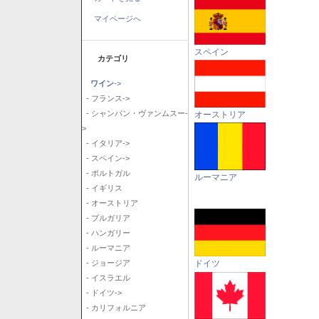
マイページへ
スペイン
カテゴリ
ワイン
->
- フランス->
- シャンパン・ヴァンムスー-
オーストリア
>
- イタリア->
- スペイン->
- ポルトガル
ルーマニア
- イギリス
- オーストリア
- ブルガリア
- ハンガリー
- ルーマニア
ドイツ
- ジョージア
- イスラエル
- ドイツ->
- カリフォルニア