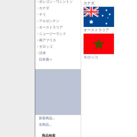
- オレゴン・ワシントン
カナダ
- カナダ
- チリ
- アルゼンチン
- オーストラリア
オーストラリア
- ニュージーランド
- 南アフリカ
- モロッコ
- 日本
モロッコ
日本酒->
新着商品...
全商品...
商品検索