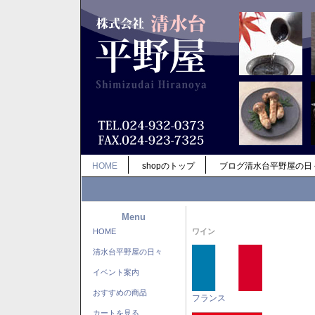
HOME
shopのトップ
ブログ清水台平野屋の日
Menu
HOME
ワイン
清水台平野屋の日々
イベント案内
おすすめの商品
フランス
カートを見る