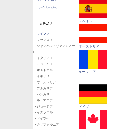
マイページへ
スペイン
カテゴリ
ワイン
->
- フランス->
- シャンパン・ヴァンムスー-
オーストリア
>
- イタリア->
- スペイン->
- ポルトガル
ルーマニア
- イギリス
- オーストリア
- ブルガリア
- ハンガリー
- ルーマニア
ドイツ
- ジョージア
- イスラエル
- ドイツ->
- カリフォルニア