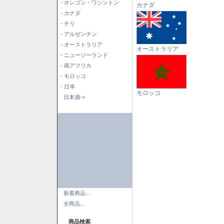
- オレゴン・ワシントン
カナダ
- カナダ
- チリ
- アルゼンチン
- オーストラリア
オーストラリア
- ニュージーランド
- 南アフリカ
- モロッコ
- 日本
モロッコ
日本酒->
新着商品...
全商品...
商品検索