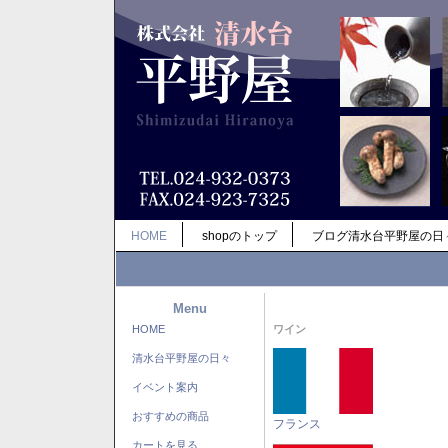
HOME
shopのトップ
ブログ清水台平野屋の日
Menu
HOME
ワイン
清水台平野屋の日々
イベント案内
おすすめの商品
フランス
カートを見る