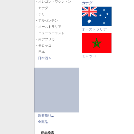
- オレゴン・ワシントン
カナダ
- カナダ
- チリ
- アルゼンチン
- オーストラリア
オーストラリア
- ニュージーランド
- 南アフリカ
- モロッコ
- 日本
モロッコ
日本酒->
新着商品...
全商品...
商品検索