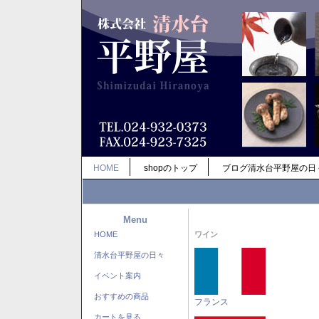
HOME
shopのトップ
ブログ清水台平野屋の日
Menu
HOME
ワイン
清水台平野屋の日々
イベント案内
おすすめの商品
フランス
カートを見る