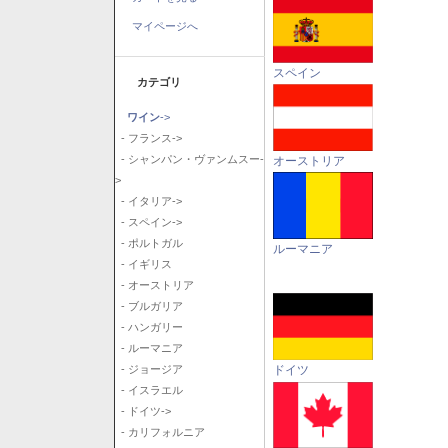
マイページへ
スペイン
カテゴリ
ワイン
->
- フランス->
- シャンパン・ヴァンムスー-
オーストリア
>
- イタリア->
- スペイン->
- ポルトガル
ルーマニア
- イギリス
- オーストリア
- ブルガリア
- ハンガリー
- ルーマニア
ドイツ
- ジョージア
- イスラエル
- ドイツ->
- カリフォルニア