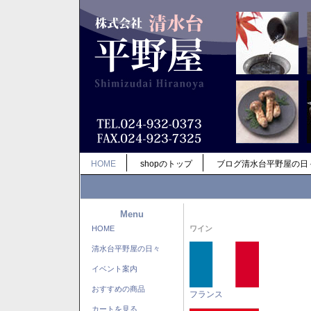
HOME
shopのトップ
ブログ清水台平野屋の日
Menu
HOME
ワイン
清水台平野屋の日々
イベント案内
おすすめの商品
フランス
カートを見る