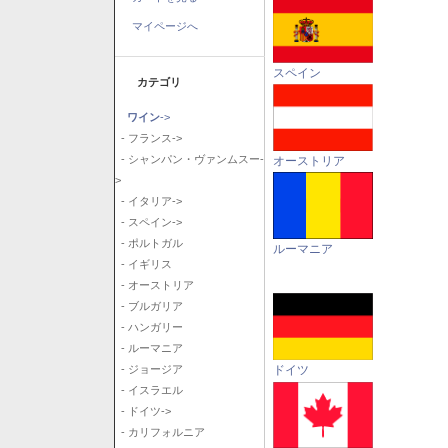
マイページへ
スペイン
カテゴリ
ワイン
->
- フランス->
- シャンパン・ヴァンムスー-
オーストリア
>
- イタリア->
- スペイン->
- ポルトガル
ルーマニア
- イギリス
- オーストリア
- ブルガリア
- ハンガリー
- ルーマニア
ドイツ
- ジョージア
- イスラエル
- ドイツ->
- カリフォルニア