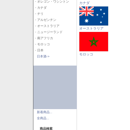
- オレゴン・ワシントン
カナダ
- カナダ
- チリ
- アルゼンチン
- オーストラリア
オーストラリア
- ニュージーランド
- 南アフリカ
- モロッコ
- 日本
モロッコ
日本酒->
新着商品...
全商品...
商品検索