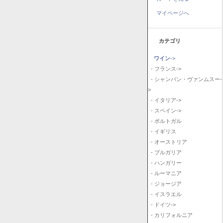
マイページへ
カテゴリ
ワイン
->
- フランス->
- シャンパン・ヴァンムスー-
>
- イタリア->
- スペイン->
- ポルトガル
- イギリス
- オーストリア
- ブルガリア
- ハンガリー
- ルーマニア
- ジョージア
- イスラエル
- ドイツ->
- カリフォルニア