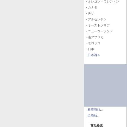
- オレゴン・ワシントン
- カナダ
- チリ
- アルゼンチン
- オーストラリア
- ニュージーランド
- 南アフリカ
- モロッコ
- 日本
日本酒->
新着商品...
全商品...
商品検索