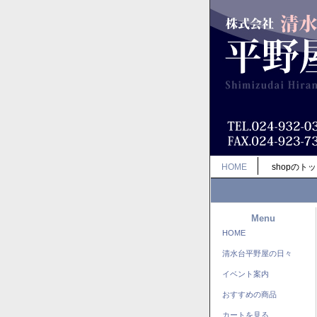
HOME
shopのト
Menu
HOME
清水台平野屋の日々
イベント案内
おすすめの商品
カートを見る