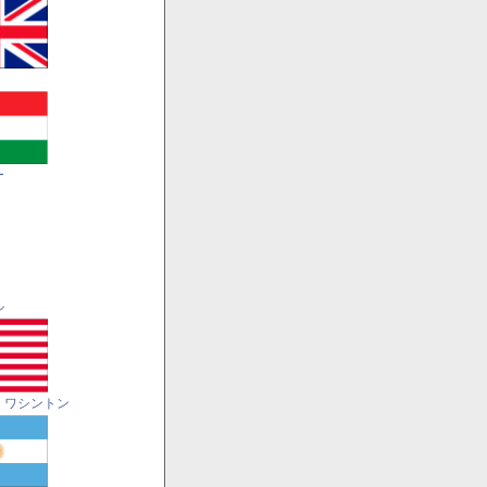
ー
ル
・ワシントン