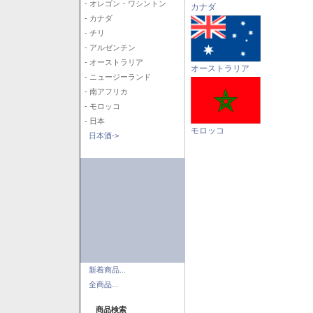
- オレゴン・ワシントン
カナダ
- カナダ
- チリ
- アルゼンチン
- オーストラリア
オーストラリア
- ニュージーランド
- 南アフリカ
- モロッコ
- 日本
モロッコ
日本酒->
新着商品...
全商品...
商品検索