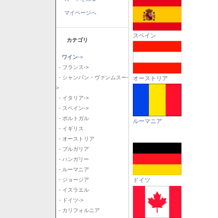
マイページへ
スペイン
カテゴリ
ワイン
->
- フランス->
- シャンパン・ヴァンムスー-
オーストリア
>
- イタリア->
- スペイン->
- ポルトガル
ルーマニア
- イギリス
- オーストリア
- ブルガリア
- ハンガリー
- ルーマニア
ドイツ
- ジョージア
- イスラエル
- ドイツ->
- カリフォルニア