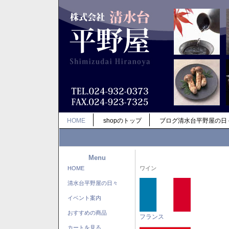
HOME
shopのトップ
ブログ清水台平野屋の日
Menu
HOME
ワイン
清水台平野屋の日々
イベント案内
おすすめの商品
フランス
カートを見る