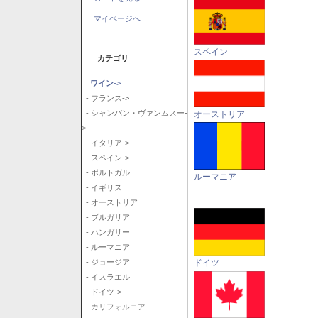
マイページへ
スペイン
カテゴリ
ワイン
->
- フランス->
- シャンパン・ヴァンムスー-
オーストリア
>
- イタリア->
- スペイン->
- ポルトガル
ルーマニア
- イギリス
- オーストリア
- ブルガリア
- ハンガリー
- ルーマニア
ドイツ
- ジョージア
- イスラエル
- ドイツ->
- カリフォルニア