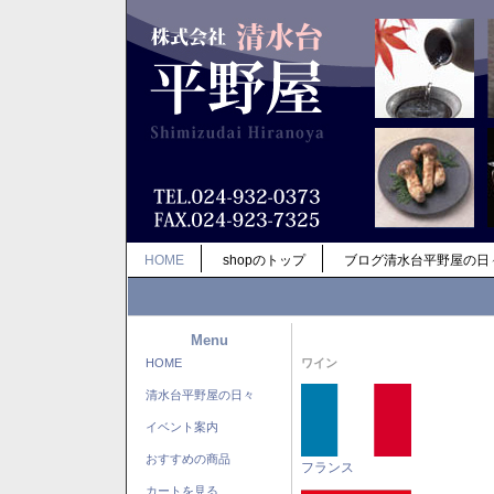
HOME
shopのトップ
ブログ清水台平野屋の日
Menu
HOME
ワイン
清水台平野屋の日々
イベント案内
おすすめの商品
フランス
カートを見る