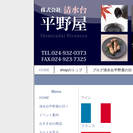
HOME
shopのトップ
ブログ清水台平野屋の日
Menu
HOME
ワイン
清水台平野屋の日々
イベント案内
おすすめの商品
フランス
カートを見る