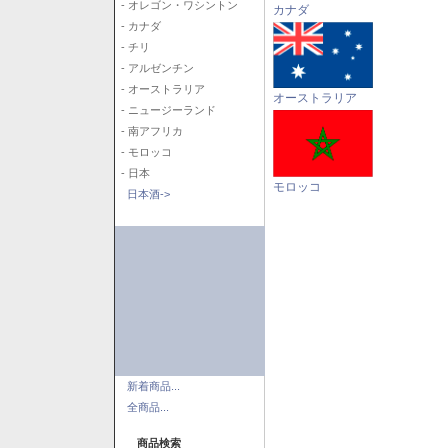
- オレゴン・ワシントン
カナダ
- カナダ
- チリ
- アルゼンチン
- オーストラリア
オーストラリア
- ニュージーランド
- 南アフリカ
- モロッコ
- 日本
モロッコ
日本酒->
新着商品...
全商品...
商品検索