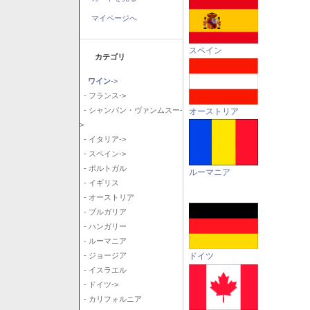
マイページへ
スペイン
カテゴリ
ワイン
->
- フランス->
- シャンパン・ヴァンムスー-
オーストリア
>
- イタリア->
- スペイン->
- ポルトガル
ルーマニア
- イギリス
- オーストリア
- ブルガリア
- ハンガリー
- ルーマニア
ドイツ
- ジョージア
- イスラエル
- ドイツ->
- カリフォルニア