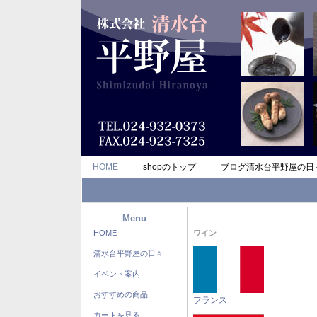
HOME
shopのトップ
ブログ清水台平野屋の日
Menu
HOME
ワイン
清水台平野屋の日々
イベント案内
おすすめの商品
フランス
カートを見る