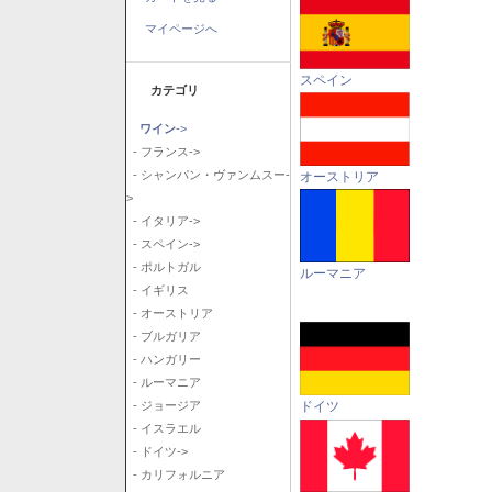
マイページへ
スペイン
カテゴリ
ワイン
->
- フランス->
- シャンパン・ヴァンムスー-
オーストリア
>
- イタリア->
- スペイン->
- ポルトガル
ルーマニア
- イギリス
- オーストリア
- ブルガリア
- ハンガリー
- ルーマニア
ドイツ
- ジョージア
- イスラエル
- ドイツ->
- カリフォルニア