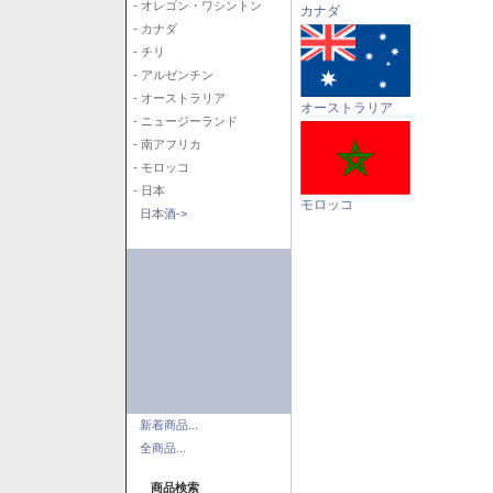
- オレゴン・ワシントン
カナダ
- カナダ
- チリ
- アルゼンチン
- オーストラリア
オーストラリア
- ニュージーランド
- 南アフリカ
- モロッコ
- 日本
モロッコ
日本酒->
新着商品...
全商品...
商品検索