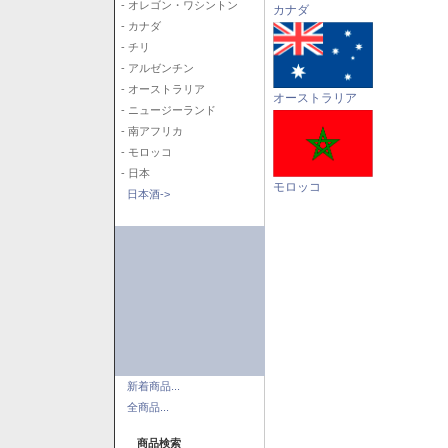
- オレゴン・ワシントン
カナダ
- カナダ
- チリ
- アルゼンチン
- オーストラリア
オーストラリア
- ニュージーランド
- 南アフリカ
- モロッコ
- 日本
モロッコ
日本酒->
新着商品...
全商品...
商品検索