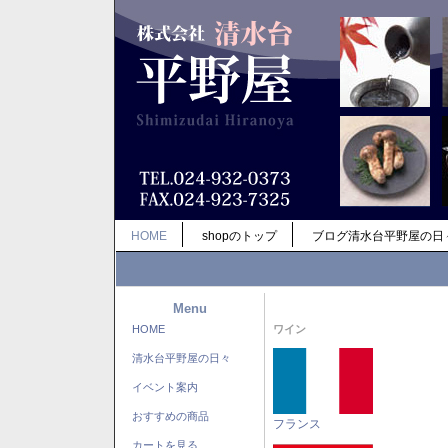
HOME
shopのトップ
ブログ清水台平野屋の日
Menu
HOME
ワイン
清水台平野屋の日々
イベント案内
おすすめの商品
フランス
カートを見る