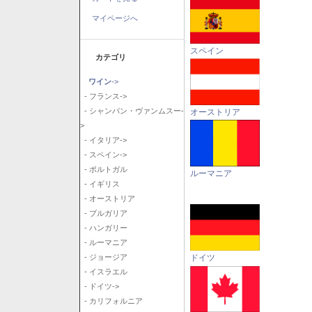
マイページへ
スペイン
カテゴリ
ワイン
->
- フランス->
- シャンパン・ヴァンムスー-
オーストリア
>
- イタリア->
- スペイン->
- ポルトガル
ルーマニア
- イギリス
- オーストリア
- ブルガリア
- ハンガリー
- ルーマニア
ドイツ
- ジョージア
- イスラエル
- ドイツ->
- カリフォルニア