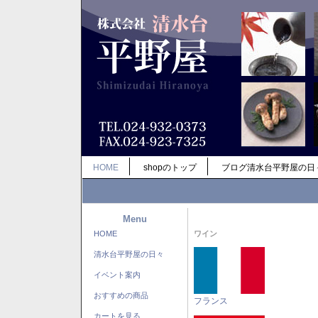
HOME
shopのトップ
ブログ清水台平野屋の日
Menu
HOME
ワイン
清水台平野屋の日々
イベント案内
おすすめの商品
フランス
カートを見る