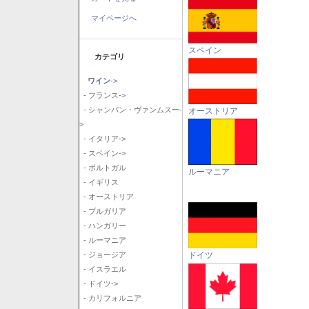
マイページへ
スペイン
カテゴリ
ワイン
->
- フランス->
- シャンパン・ヴァンムスー-
オーストリア
>
- イタリア->
- スペイン->
- ポルトガル
ルーマニア
- イギリス
- オーストリア
- ブルガリア
- ハンガリー
- ルーマニア
ドイツ
- ジョージア
- イスラエル
- ドイツ->
- カリフォルニア