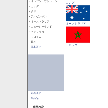
- オレゴン・ワシントン
カナダ
- カナダ
- チリ
- アルゼンチン
- オーストラリア
オーストラリア
- ニュージーランド
- 南アフリカ
- モロッコ
- 日本
モロッコ
日本酒->
新着商品...
全商品...
商品検索