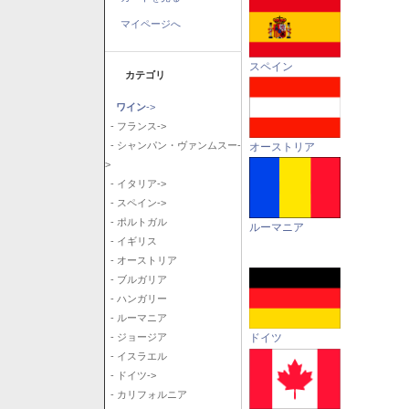
マイページへ
スペイン
カテゴリ
ワイン
->
- フランス->
- シャンパン・ヴァンムスー-
オーストリア
>
- イタリア->
- スペイン->
- ポルトガル
ルーマニア
- イギリス
- オーストリア
- ブルガリア
- ハンガリー
- ルーマニア
ドイツ
- ジョージア
- イスラエル
- ドイツ->
- カリフォルニア