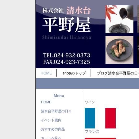
HOME
shopのトップ
ブログ清水台平野屋の日
Menu
HOME
ワイン
清水台平野屋の日々
イベント案内
おすすめの商品
フランス
カートを見る