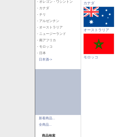
- オレゴン・ワシントン
カナダ
- カナダ
- チリ
- アルゼンチン
- オーストラリア
オーストラリア
- ニュージーランド
- 南アフリカ
- モロッコ
- 日本
モロッコ
日本酒->
新着商品...
全商品...
商品検索