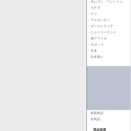
- オレゴン・ワシントン
- カナダ
- チリ
- アルゼンチン
- オーストラリア
- ニュージーランド
- 南アフリカ
- モロッコ
- 日本
日本酒->
新着商品...
全商品...
商品検索