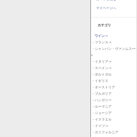
マイページへ
カテゴリ
ワイン
->
- フランス->
- シャンパン・ヴァンムスー-
>
- イタリア->
- スペイン->
- ポルトガル
- イギリス
- オーストリア
- ブルガリア
- ハンガリー
- ルーマニア
- ジョージア
- イスラエル
- ドイツ->
- カリフォルニア