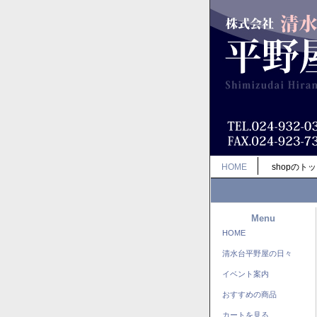
HOME
shopのト
Menu
HOME
清水台平野屋の日々
イベント案内
おすすめの商品
カートを見る