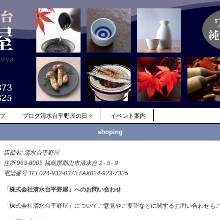
ップ
ブログ清水台平野屋の日々
イベント案内
shoping
店舗名: 清水台平野屋
住所:963-8005 福島県郡山市清水台２-５-９
電話番号:TEL024-932-0373 FAX024-923-7325
「株式会社清水台平野屋」へのお問い合わせ
「株式会社清水台平野屋」についてご意見やご要望などに関するお問い合わせも