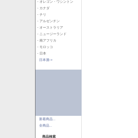
- オレゴン・ワシントン
- カナダ
- チリ
- アルゼンチン
- オーストラリア
- ニュージーランド
- 南アフリカ
- モロッコ
- 日本
日本酒->
新着商品...
全商品...
商品検索