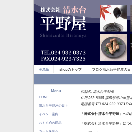
HOME
shopのトップ
ブログ清水台平野屋の日
Menu
店舗名: 清水台平野屋
HOME
住所:963-8005 福島県郡山市清
電話番号:TEL024-932-0373 FAX
清水台平野屋の日々
「株式会社清水台平野屋」への
イベント案内
おすすめの商品
「株式会社清水台平野屋」につ
カートを見る