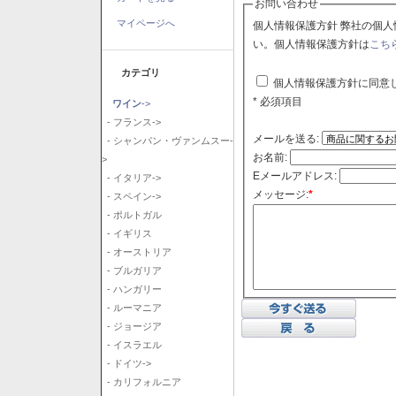
お問い合わせ
マイページへ
個人情報保護方針 弊社の個人情報保護方針に同意される場合はチェックボックスをクリックしてくださ
い。個人情報保護方針は
こち
カテゴリ
個人情報保護方針に同意
* 必須項目
ワイン
->
- フランス->
メールを送る:
- シャンパン・ヴァンムスー-
お名前:
>
Eメールアドレス:
- イタリア->
メッセージ:
*
- スペイン->
- ポルトガル
- イギリス
- オーストリア
- ブルガリア
- ハンガリー
- ルーマニア
- ジョージア
- イスラエル
- ドイツ->
- カリフォルニア