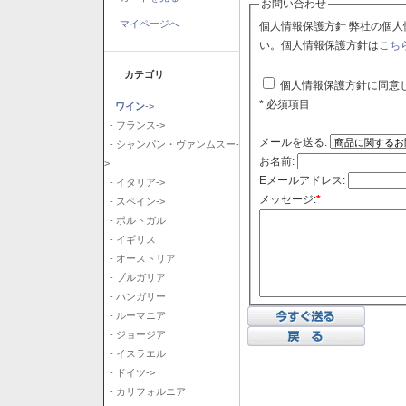
お問い合わせ
マイページへ
個人情報保護方針 弊社の個人情報保護方針に同意される場合はチェックボックスをクリックしてくださ
い。個人情報保護方針は
こち
カテゴリ
個人情報保護方針に同意
* 必須項目
ワイン
->
- フランス->
メールを送る:
- シャンパン・ヴァンムスー-
お名前:
>
Eメールアドレス:
- イタリア->
メッセージ:
*
- スペイン->
- ポルトガル
- イギリス
- オーストリア
- ブルガリア
- ハンガリー
- ルーマニア
- ジョージア
- イスラエル
- ドイツ->
- カリフォルニア