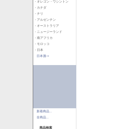
- オレゴン・ワシントン
- カナダ
- チリ
- アルゼンチン
- オーストラリア
- ニュージーランド
- 南アフリカ
- モロッコ
- 日本
日本酒->
新着商品...
全商品...
商品検索