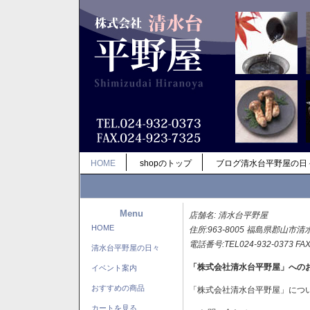
HOME
shopのトップ
ブログ清水台平野屋の日
Menu
店舗名: 清水台平野屋
HOME
住所:963-8005 福島県郡山市清
電話番号:TEL024-932-0373 FAX
清水台平野屋の日々
「株式会社清水台平野屋」への
イベント案内
おすすめの商品
「株式会社清水台平野屋」につ
カートを見る