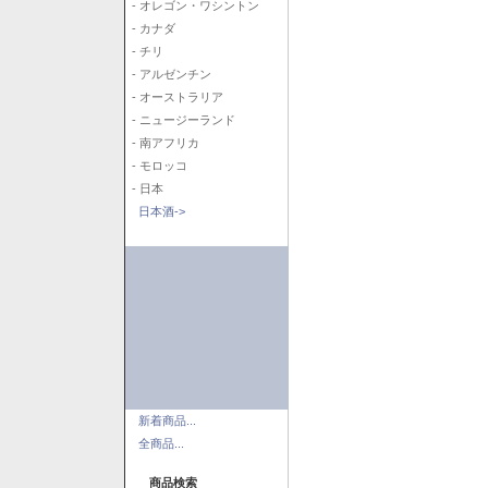
- オレゴン・ワシントン
- カナダ
- チリ
- アルゼンチン
- オーストラリア
- ニュージーランド
- 南アフリカ
- モロッコ
- 日本
日本酒->
新着商品...
全商品...
商品検索