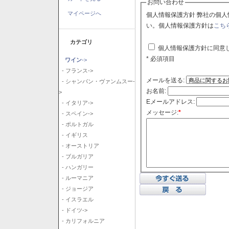
お問い合わせ
マイページへ
個人情報保護方針 弊社の個人情報保護方針に同意される場合はチェックボックスをクリックしてくださ
い。個人情報保護方針は
こち
カテゴリ
個人情報保護方針に同意
* 必須項目
ワイン
->
- フランス->
メールを送る:
- シャンパン・ヴァンムスー-
お名前:
>
Eメールアドレス:
- イタリア->
メッセージ:
*
- スペイン->
- ポルトガル
- イギリス
- オーストリア
- ブルガリア
- ハンガリー
- ルーマニア
- ジョージア
- イスラエル
- ドイツ->
- カリフォルニア