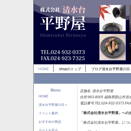
HOME
shopのトップ
ブログ清水台平野屋の日
Menu
店舗名: 清水台平野屋
HOME
住所:963-8005 福島県郡山市清
電話番号:TEL024-932-0373 FAX
清水台平野屋の日々
「株式会社清水台平野屋」への
イベント案内
おすすめの商品
「株式会社清水台平野屋」につ
カートを見る