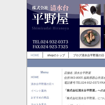
HOME
shopのトップ
ブログ清水台平野屋の日
Menu
店舗名: 清水台平野屋
HOME
住所:963-8005 福島県郡山市清
電話番号:TEL024-932-0373 FAX
清水台平野屋の日々
「株式会社清水台平野屋」への
イベント案内
おすすめの商品
「株式会社清水台平野屋」につ
カートを見る