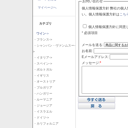
お問い合わせ
マイページへ
個人情報保護方針 弊社の個人情報保護方針に同意される場合はチェックボックスをクリックしてくださ
い。個人情報保護方針は
こち
カテゴリ
個人情報保護方針に同意
* 必須項目
ワイン
->
- フランス->
メールを送る:
- シャンパン・ヴァンムスー-
お名前:
>
Eメールアドレス:
- イタリア->
メッセージ:
*
- スペイン->
- ポルトガル
- イギリス
- オーストリア
- ブルガリア
- ハンガリー
- ルーマニア
- ジョージア
- イスラエル
- ドイツ->
- カリフォルニア