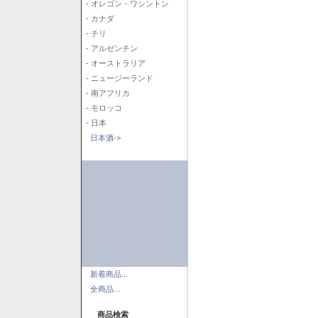
- オレゴン・ワシントン
- カナダ
- チリ
- アルゼンチン
- オーストラリア
- ニュージーランド
- 南アフリカ
- モロッコ
- 日本
日本酒->
新着商品...
全商品...
商品検索