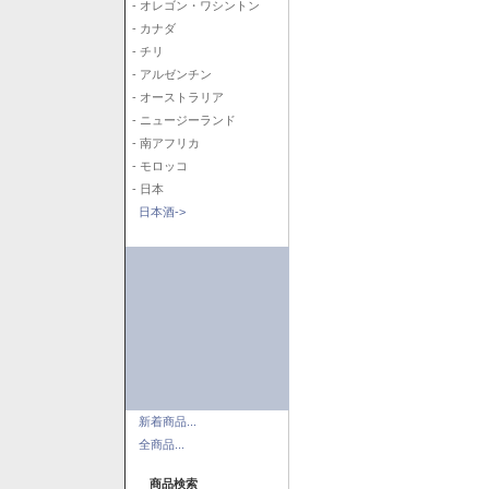
- オレゴン・ワシントン
- カナダ
- チリ
- アルゼンチン
- オーストラリア
- ニュージーランド
- 南アフリカ
- モロッコ
- 日本
日本酒->
新着商品...
全商品...
商品検索