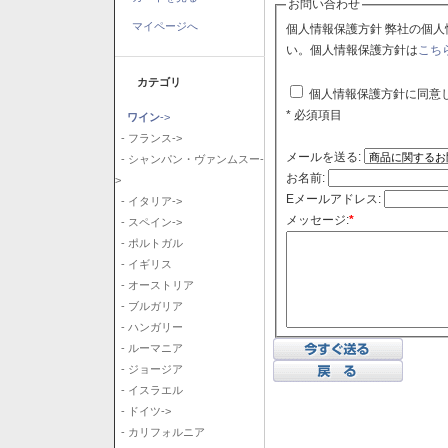
お問い合わせ
マイページへ
個人情報保護方針 弊社の個人情報保護方針に同意される場合はチェックボックスをクリックしてくださ
い。個人情報保護方針は
こち
カテゴリ
個人情報保護方針に同意
* 必須項目
ワイン
->
- フランス->
メールを送る:
- シャンパン・ヴァンムスー-
お名前:
>
Eメールアドレス:
- イタリア->
メッセージ:
*
- スペイン->
- ポルトガル
- イギリス
- オーストリア
- ブルガリア
- ハンガリー
- ルーマニア
- ジョージア
- イスラエル
- ドイツ->
- カリフォルニア