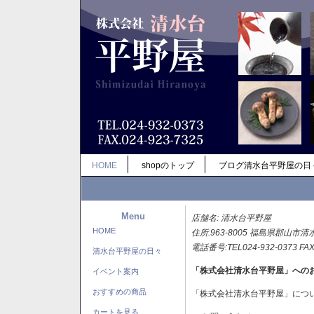
HOME
shopのトップ
ブログ清水台平野屋の日
Menu
店舗名: 清水台平野屋
HOME
住所:963-8005 福島県郡山市清
電話番号:TEL024-932-0373 FAX
清水台平野屋の日々
「株式会社清水台平野屋」への
イベント案内
おすすめの商品
「株式会社清水台平野屋」につ
カートを見る