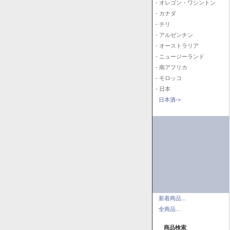
- オレゴン・ワシントン
- カナダ
- チリ
- アルゼンチン
- オーストラリア
- ニュージーランド
- 南アフリカ
- モロッコ
- 日本
日本酒->
新着商品...
全商品...
商品検索