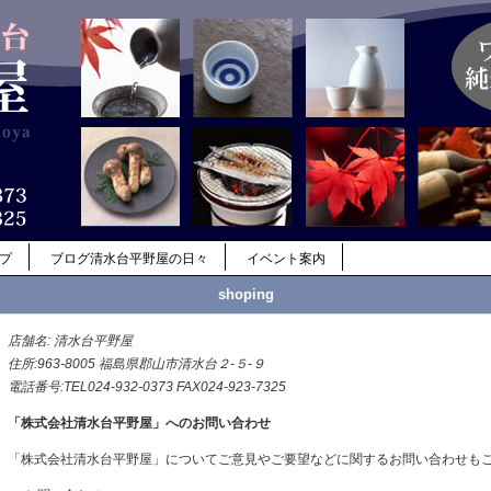
ップ
ブログ清水台平野屋の日々
イベント案内
shoping
店舗名: 清水台平野屋
住所:963-8005 福島県郡山市清水台２-５-９
電話番号:TEL024-932-0373 FAX024-923-7325
「株式会社清水台平野屋」へのお問い合わせ
「株式会社清水台平野屋」についてご意見やご要望などに関するお問い合わせも