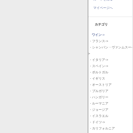
マイページへ
カテゴリ
ワイン
->
- フランス->
- シャンパン・ヴァンムスー-
>
- イタリア->
- スペイン->
- ポルトガル
- イギリス
- オーストリア
- ブルガリア
- ハンガリー
- ルーマニア
- ジョージア
- イスラエル
- ドイツ->
- カリフォルニア