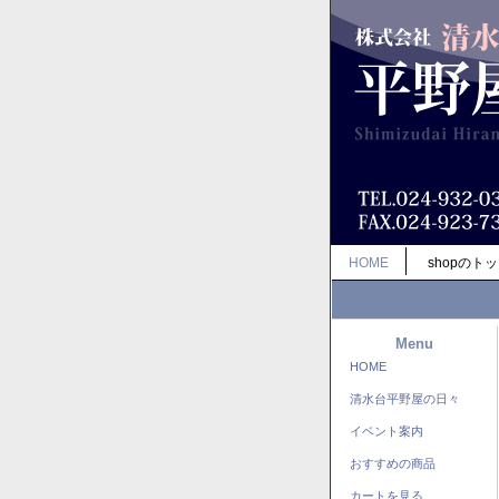
HOME
shopのト
Menu
HOME
清水台平野屋の日々
イベント案内
おすすめの商品
カートを見る