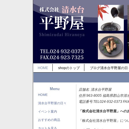
HOME
shopのトップ
ブログ清水台平野屋の日
Menu
店舗名: 清水台平野屋
HOME
住所:963-8005 福島県郡山市清
電話番号:TEL024-932-0373 FAX
清水台平野屋の日々
「株式会社清水台平野屋」への
イベント案内
おすすめの商品
「株式会社清水台平野屋」につ
カートを見る