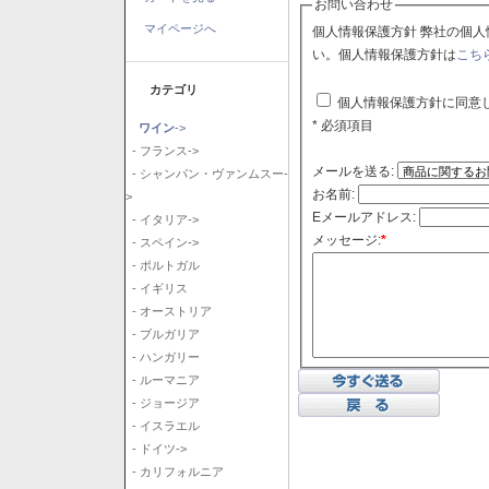
お問い合わせ
マイページへ
個人情報保護方針 弊社の個人情報保護方針に同意される場合はチェックボックスをクリックしてくださ
い。個人情報保護方針は
こち
カテゴリ
個人情報保護方針に同意
* 必須項目
ワイン
->
- フランス->
メールを送る:
- シャンパン・ヴァンムスー-
お名前:
>
Eメールアドレス:
- イタリア->
メッセージ:
*
- スペイン->
- ポルトガル
- イギリス
- オーストリア
- ブルガリア
- ハンガリー
- ルーマニア
- ジョージア
- イスラエル
- ドイツ->
- カリフォルニア