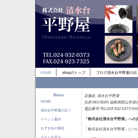
HOME
shopのトップ
ブログ清水台平野屋の日
Menu
店舗名: 清水台平野屋
HOME
住所:963-8005 福島県郡山市清
電話番号:TEL024-932-0373 FAX
清水台平野屋の日々
「株式会社清水台平野屋」への
イベント案内
おすすめの商品
「株式会社清水台平野屋」につ
カートを見る