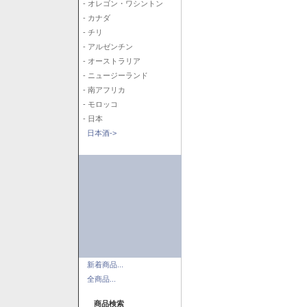
- オレゴン・ワシントン
- カナダ
- チリ
- アルゼンチン
- オーストラリア
- ニュージーランド
- 南アフリカ
- モロッコ
- 日本
日本酒->
新着商品...
全商品...
商品検索