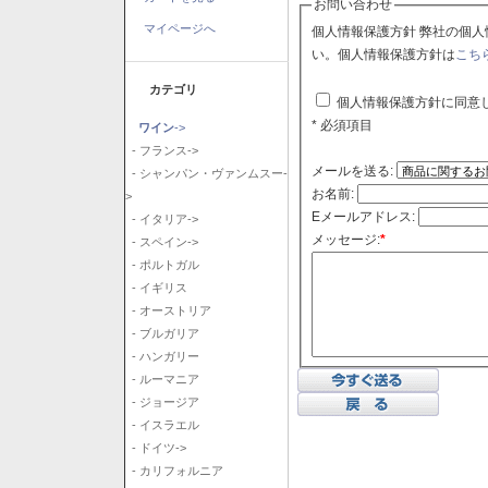
お問い合わせ
マイページへ
個人情報保護方針 弊社の個人情報保護方針に同意される場合はチェックボックスをクリックしてくださ
い。個人情報保護方針は
こち
カテゴリ
個人情報保護方針に同意
* 必須項目
ワイン
->
- フランス->
メールを送る:
- シャンパン・ヴァンムスー-
お名前:
>
Eメールアドレス:
- イタリア->
メッセージ:
*
- スペイン->
- ポルトガル
- イギリス
- オーストリア
- ブルガリア
- ハンガリー
- ルーマニア
- ジョージア
- イスラエル
- ドイツ->
- カリフォルニア