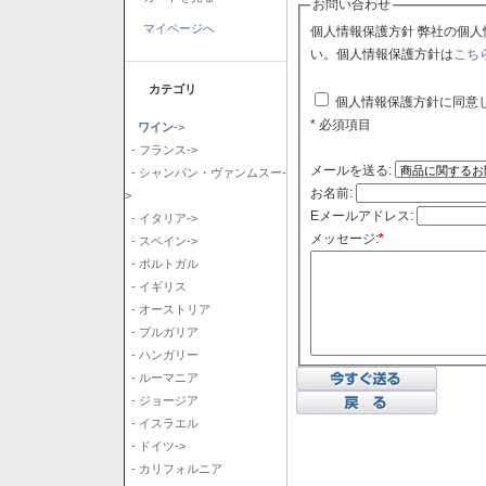
お問い合わせ
マイページへ
個人情報保護方針 弊社の個人情報保護方針に同意される場合はチェックボックスをクリックしてくださ
い。個人情報保護方針は
こち
カテゴリ
個人情報保護方針に同意
* 必須項目
ワイン
->
- フランス->
メールを送る:
- シャンパン・ヴァンムスー-
お名前:
>
Eメールアドレス:
- イタリア->
メッセージ:
*
- スペイン->
- ポルトガル
- イギリス
- オーストリア
- ブルガリア
- ハンガリー
- ルーマニア
- ジョージア
- イスラエル
- ドイツ->
- カリフォルニア