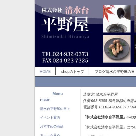
HOME
shopのトップ
ブログ清水台平野屋の日
Menu
店舗名: 清水台平野屋
HOME
住所:963-8005 福島県郡山市清
電話番号:TEL024-932-0373 FAX
清水台平野屋の日々
「株式会社清水台平野屋」への
イベント案内
おすすめの商品
「株式会社清水台平野屋」につ
カートを見る