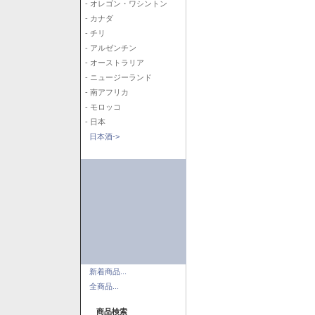
- オレゴン・ワシントン
- カナダ
- チリ
- アルゼンチン
- オーストラリア
- ニュージーランド
- 南アフリカ
- モロッコ
- 日本
日本酒->
新着商品...
全商品...
商品検索