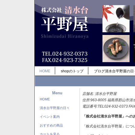
HOME
shopのトップ
ブログ清水台平野屋の日
Menu
店舗名: 清水台平野屋
HOME
住所:963-8005 福島県郡山市清
電話番号:TEL024-932-0373 FAX
清水台平野屋の日々
「株式会社清水台平野屋」への
イベント案内
おすすめの商品
「株式会社清水台平野屋」につ
カートを見る