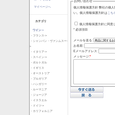
お問い合わせ
マイページへ
個人情報保護方針 弊社の個人情報保護方針に同意される場合はチェックボックスをクリックしてくださ
い。個人情報保護方針は
こち
カテゴリ
個人情報保護方針に同意
* 必須項目
ワイン
->
- フランス->
メールを送る:
- シャンパン・ヴァンムスー-
お名前:
>
Eメールアドレス:
- イタリア->
メッセージ:
*
- スペイン->
- ポルトガル
- イギリス
- オーストリア
- ブルガリア
- ハンガリー
- ルーマニア
- ジョージア
- イスラエル
- ドイツ->
- カリフォルニア