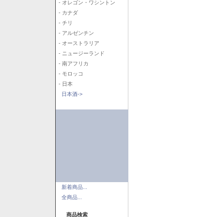
- オレゴン・ワシントン
- カナダ
- チリ
- アルゼンチン
- オーストラリア
- ニュージーランド
- 南アフリカ
- モロッコ
- 日本
日本酒->
新着商品...
全商品...
商品検索