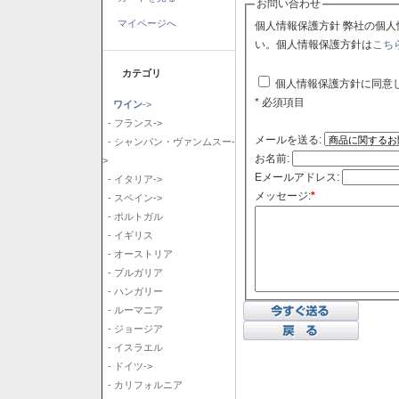
お問い合わせ
マイページへ
個人情報保護方針 弊社の個人情報保護方針に同意される場合はチェックボックスをクリックしてくださ
い。個人情報保護方針は
こち
カテゴリ
個人情報保護方針に同意
* 必須項目
ワイン
->
- フランス->
メールを送る:
- シャンパン・ヴァンムスー-
お名前:
>
Eメールアドレス:
- イタリア->
メッセージ:
*
- スペイン->
- ポルトガル
- イギリス
- オーストリア
- ブルガリア
- ハンガリー
- ルーマニア
- ジョージア
- イスラエル
- ドイツ->
- カリフォルニア