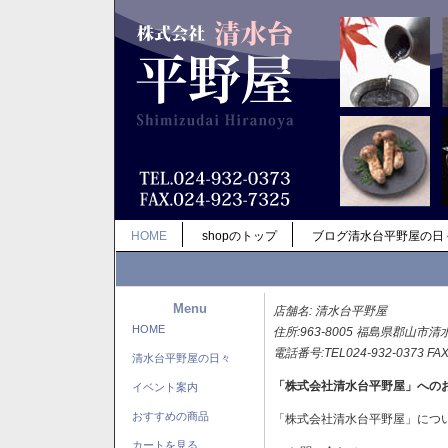
HOME
shopのトップ
ブログ清水台平野屋の日
Menu
店舗名: 清水台平野屋
HOME
住所:963-8005 福島県郡山市清
電話番号:TEL024-932-0373 FAX
清水台平野屋の日々
「株式会社清水台平野屋」への
イベント案内
おすすめの商品
「株式会社清水台平野屋」につ
カートを見る