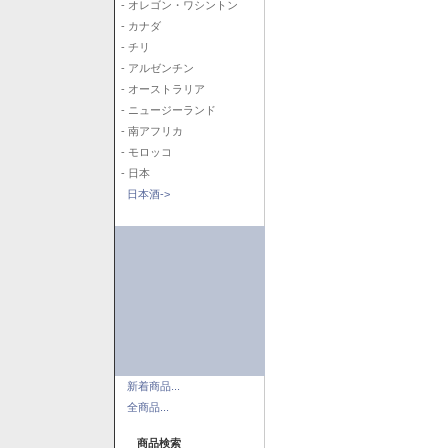
- オレゴン・ワシントン
- カナダ
- チリ
- アルゼンチン
- オーストラリア
- ニュージーランド
- 南アフリカ
- モロッコ
- 日本
日本酒->
新着商品...
全商品...
商品検索