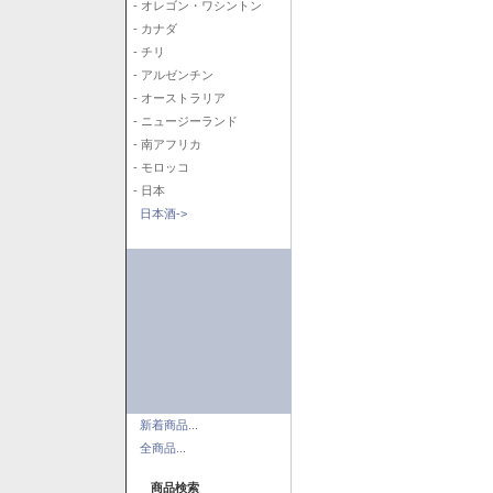
- オレゴン・ワシントン
- カナダ
- チリ
- アルゼンチン
- オーストラリア
- ニュージーランド
- 南アフリカ
- モロッコ
- 日本
日本酒->
新着商品...
全商品...
商品検索