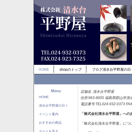
HOME
shopのトップ
ブログ清水台平野屋の日
Menu
店舗名: 清水台平野屋
HOME
住所:963-8005 福島県郡山市清
電話番号:TEL024-932-0373 FAX
清水台平野屋の日々
「株式会社清水台平野屋」への
イベント案内
おすすめの商品
「株式会社清水台平野屋」につ
カートを見る