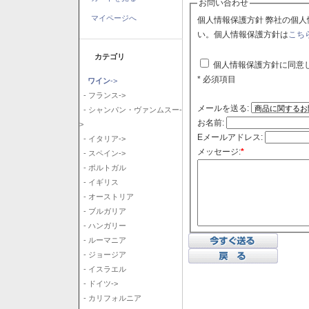
お問い合わせ
マイページへ
個人情報保護方針 弊社の個人情報保護方針に同意される場合はチェックボックスをクリックしてくださ
い。個人情報保護方針は
こち
カテゴリ
個人情報保護方針に同意
* 必須項目
ワイン
->
- フランス->
メールを送る:
- シャンパン・ヴァンムスー-
お名前:
>
Eメールアドレス:
- イタリア->
メッセージ:
*
- スペイン->
- ポルトガル
- イギリス
- オーストリア
- ブルガリア
- ハンガリー
- ルーマニア
- ジョージア
- イスラエル
- ドイツ->
- カリフォルニア