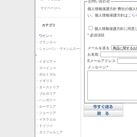
お問い合わせ
マイページへ
個人情報保護方針 弊社の個人情報保護方針に同意される場合はチェックボックスをクリックしてくださ
い。個人情報保護方針は
こち
カテゴリ
個人情報保護方針に同意
* 必須項目
ワイン
->
- フランス->
メールを送る:
- シャンパン・ヴァンムスー-
お名前:
>
Eメールアドレス:
- イタリア->
メッセージ:
*
- スペイン->
- ポルトガル
- イギリス
- オーストリア
- ブルガリア
- ハンガリー
- ルーマニア
- ジョージア
- イスラエル
- ドイツ->
- カリフォルニア