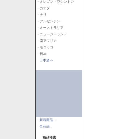
- オレゴン・ワシントン
- カナダ
- チリ
- アルゼンチン
- オーストラリア
- ニュージーランド
- 南アフリカ
- モロッコ
- 日本
日本酒->
新着商品...
全商品...
商品検索