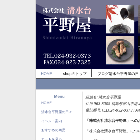
HOME
shopのトップ
ブログ清水台平野屋の日
Menu
店舗名: 清水台平野屋
HOME
住所:963-8005 福島県郡山市清
電話番号:TEL024-932-0373 FAX
清水台平野屋の日々
「株式会社清水台平野屋」への
イベント案内
おすすめの商品
「株式会社清水台平野屋」につ
カートを見る