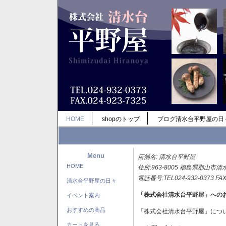
HOME
shopのトップ
ブログ清水台平野屋の日
Menu
店舗名: 清水台平野屋
HOME
住所:963-8005 福島県郡山市清
電話番号:TEL024-932-0373 FAX
清水台平野屋の日々
「株式会社清水台平野屋」への
イベント案内
おすすめの商品
「株式会社清水台平野屋」につ
カートを見る