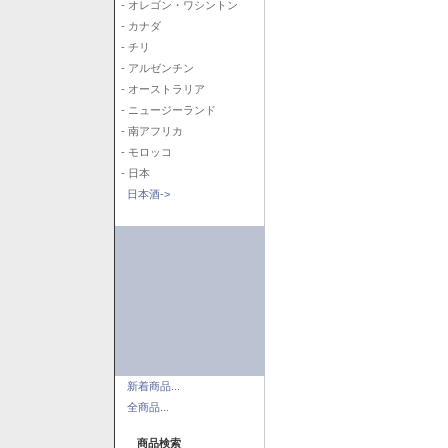
- オレゴン・ワシントン
- カナダ
- チリ
- アルゼンチン
- オーストラリア
- ニュージーランド
- 南アフリカ
- モロッコ
- 日本
日本酒->
新着商品...
全商品...
商品検索