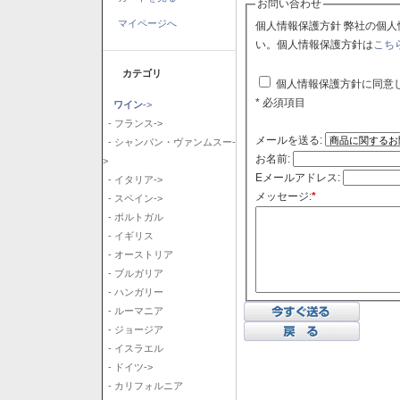
お問い合わせ
マイページへ
個人情報保護方針 弊社の個人情報保護方針に同意される場合はチェックボックスをクリックしてくださ
い。個人情報保護方針は
こち
カテゴリ
個人情報保護方針に同意
* 必須項目
ワイン
->
- フランス->
メールを送る:
- シャンパン・ヴァンムスー-
お名前:
>
Eメールアドレス:
- イタリア->
メッセージ:
*
- スペイン->
- ポルトガル
- イギリス
- オーストリア
- ブルガリア
- ハンガリー
- ルーマニア
- ジョージア
- イスラエル
- ドイツ->
- カリフォルニア