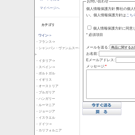
お問い合わせ
マイページへ
個人情報保護方針 弊社の個人情報保護方針に同意される場合はチェックボックスをクリックしてくださ
い。個人情報保護方針は
こち
カテゴリ
個人情報保護方針に同意
* 必須項目
ワイン
->
- フランス->
メールを送る:
- シャンパン・ヴァンムスー-
お名前:
>
Eメールアドレス:
- イタリア->
メッセージ:
*
- スペイン->
- ポルトガル
- イギリス
- オーストリア
- ブルガリア
- ハンガリー
- ルーマニア
- ジョージア
- イスラエル
- ドイツ->
- カリフォルニア