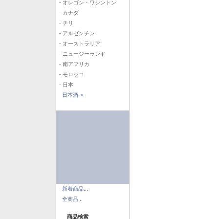
- オレゴン・ワシントン
- カナダ
- チリ
- アルゼンチン
- オーストラリア
- ニュージーランド
- 南アフリカ
- モロッコ
- 日本
日本酒->
新着商品...
全商品...
商品検索