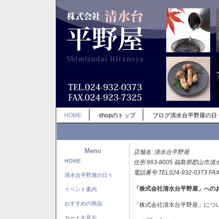
HOME
shopのトップ
ブログ清水台平野屋の日
Menu
店舗名: 清水台平野屋
HOME
住所:963-8005 福島県郡山市清
電話番号:TEL024-932-0373 FAX
清水台平野屋の日々
「株式会社清水台平野屋」への
イベント案内
おすすめの商品
「株式会社清水台平野屋」につ
カートを見る