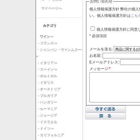
お問い合わせ
マイページへ
個人情報保護方針 弊社の個人情報保護方針に同意される場合はチェックボックスをクリックしてくださ
い。個人情報保護方針は
こち
カテゴリ
個人情報保護方針に同意
* 必須項目
ワイン
->
- フランス->
メールを送る:
- シャンパン・ヴァンムスー-
お名前:
>
Eメールアドレス:
- イタリア->
メッセージ:
*
- スペイン->
- ポルトガル
- イギリス
- オーストリア
- ブルガリア
- ハンガリー
- ルーマニア
- ジョージア
- イスラエル
- ドイツ->
- カリフォルニア