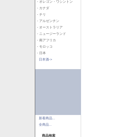
- オレゴン・ワシントン
- カナダ
- チリ
- アルゼンチン
- オーストラリア
- ニュージーランド
- 南アフリカ
- モロッコ
- 日本
日本酒->
新着商品...
全商品...
商品検索