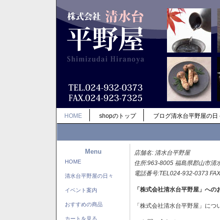
HOME
shopのトップ
ブログ清水台平野屋の日
Menu
店舗名: 清水台平野屋
HOME
住所:963-8005 福島県郡山市清
電話番号:TEL024-932-0373 FAX
清水台平野屋の日々
「株式会社清水台平野屋」への
イベント案内
おすすめの商品
「株式会社清水台平野屋」につ
カートを見る