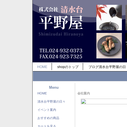
HOME
shopのトップ
ブログ清水台平野屋の日
Menu
HOME
会社案内
清水台平野屋の日々
イベント案内
おすすめの商品
カートを見る