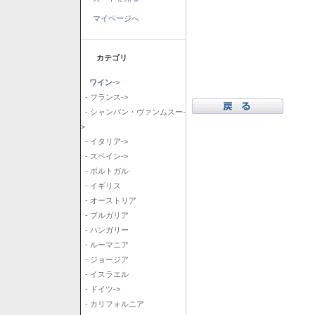
マイページへ
カテゴリ
ワイン
->
- フランス->
- シャンパン・ヴァンムスー-
>
- イタリア->
- スペイン->
- ポルトガル
- イギリス
- オーストリア
- ブルガリア
- ハンガリー
- ルーマニア
- ジョージア
- イスラエル
- ドイツ->
- カリフォルニア