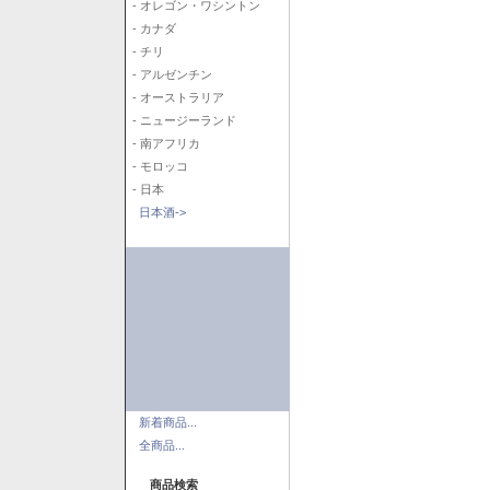
- オレゴン・ワシントン
- カナダ
- チリ
- アルゼンチン
- オーストラリア
- ニュージーランド
- 南アフリカ
- モロッコ
- 日本
日本酒->
新着商品...
全商品...
商品検索