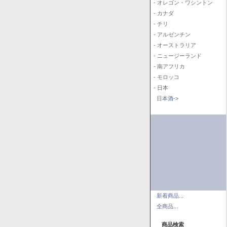
- オレゴン・ワシントン
- カナダ
- チリ
- アルゼンチン
- オーストラリア
- ニュージーランド
- 南アフリカ
- モロッコ
- 日本
日本酒->
新着商品...
全商品...
商品検索