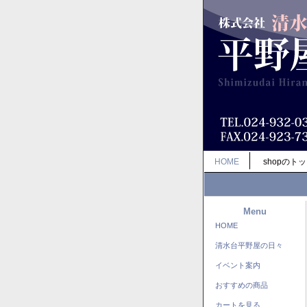
HOME
shopのト
Menu
HOME
清水台平野屋の日々
イベント案内
おすすめの商品
カートを見る