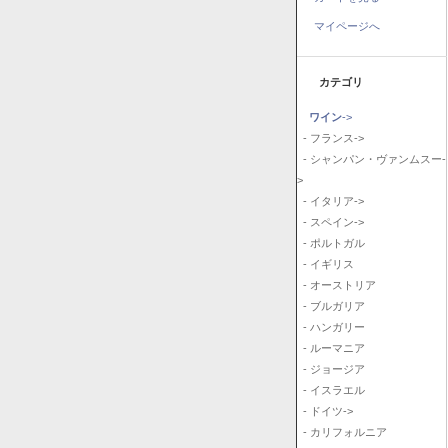
マイページへ
カテゴリ
ワイン
->
- フランス->
- シャンパン・ヴァンムスー-
>
- イタリア->
- スペイン->
- ポルトガル
- イギリス
- オーストリア
- ブルガリア
- ハンガリー
- ルーマニア
- ジョージア
- イスラエル
- ドイツ->
- カリフォルニア