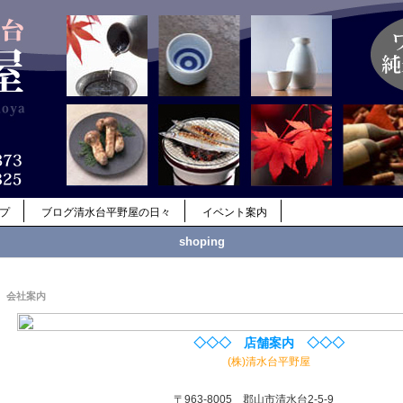
ップ
ブログ清水台平野屋の日々
イベント案内
shoping
会社案内
◇◇◇ 店舗案内 ◇◇◇
(株)清水台平野屋
〒963-8005 郡山市清水台2-5-9