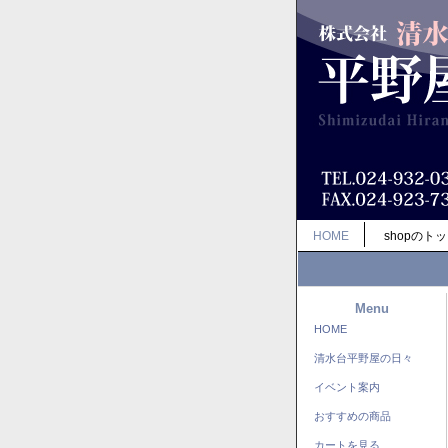
HOME
shopのト
Menu
HOME
清水台平野屋の日々
イベント案内
おすすめの商品
カートを見る