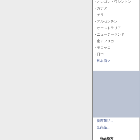
- オレゴン・ワシントン
- カナダ
- チリ
- アルゼンチン
- オーストラリア
- ニュージーランド
- 南アフリカ
- モロッコ
- 日本
日本酒->
新着商品...
全商品...
商品検索