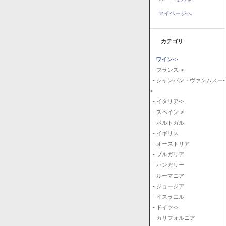
マイページへ
カテゴリ
ワイン
->
- フランス->
- シャンパン・ヴァンムスー-
>
- イタリア->
- スペイン->
- ポルトガル
- イギリス
- オーストリア
- ブルガリア
- ハンガリー
- ルーマニア
- ジョージア
- イスラエル
- ドイツ->
- カリフォルニア