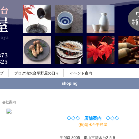
ップ
ブログ清水台平野屋の日々
イベント案内
shoping
会社案内
◇◇◇ 店舗案内 ◇◇◇
(株)清水台平野屋
〒963-8005 郡山市清水台2-5-9