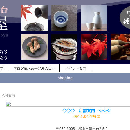
ップ
ブログ清水台平野屋の日々
イベント案内
shoping
会社案内
◇◇◇ 店舗案内 ◇◇◇
(株)清水台平野屋
〒963-8005 郡山市清水台2-5-9