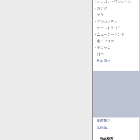
- オレゴン・ワシントン
- カナダ
- チリ
- アルゼンチン
- オーストラリア
- ニュージーランド
- 南アフリカ
- モロッコ
- 日本
日本酒->
新着商品...
全商品...
商品検索