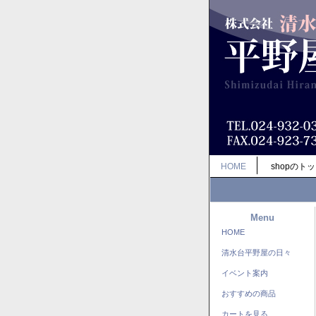
HOME
shopのト
Menu
HOME
清水台平野屋の日々
イベント案内
おすすめの商品
カートを見る