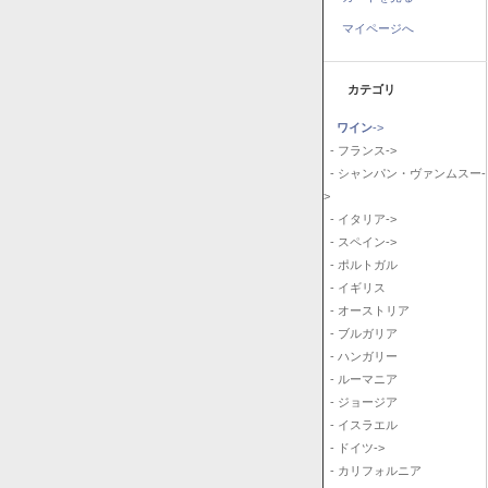
マイページへ
カテゴリ
ワイン
->
- フランス->
- シャンパン・ヴァンムスー-
>
- イタリア->
- スペイン->
- ポルトガル
- イギリス
- オーストリア
- ブルガリア
- ハンガリー
- ルーマニア
- ジョージア
- イスラエル
- ドイツ->
- カリフォルニア