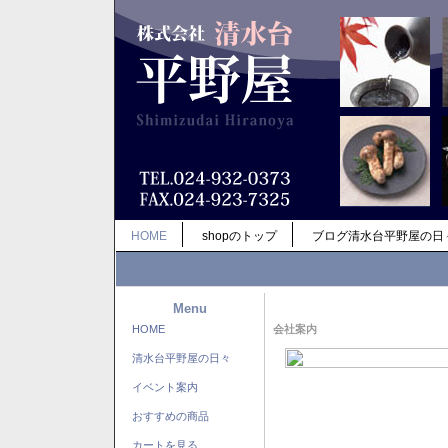
HOME
shopのトップ
ブログ清水台平野屋の日
Menu
HOME
会社案内
清水台平野屋の日々
イベント案内
おすすめの商品
カートを見る