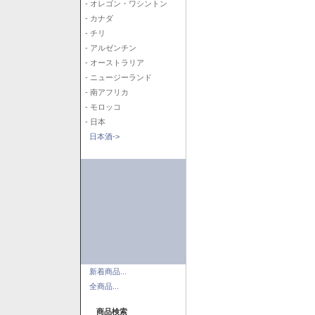
- オレゴン・ワシントン
- カナダ
- チリ
- アルゼンチン
- オーストラリア
- ニュージーランド
- 南アフリカ
- モロッコ
- 日本
日本酒->
新着商品...
全商品...
商品検索