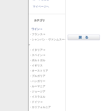
マイページへ
カテゴリ
ワイン
->
- フランス->
- シャンパン・ヴァンムスー-
>
- イタリア->
- スペイン->
- ポルトガル
- イギリス
- オーストリア
- ブルガリア
- ハンガリー
- ルーマニア
- ジョージア
- イスラエル
- ドイツ->
- カリフォルニア