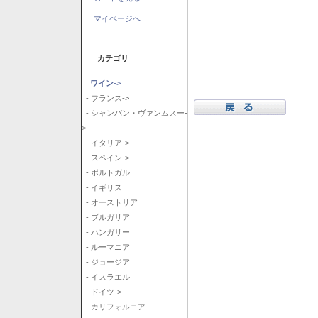
マイページへ
カテゴリ
ワイン
->
- フランス->
- シャンパン・ヴァンムスー-
>
- イタリア->
- スペイン->
- ポルトガル
- イギリス
- オーストリア
- ブルガリア
- ハンガリー
- ルーマニア
- ジョージア
- イスラエル
- ドイツ->
- カリフォルニア