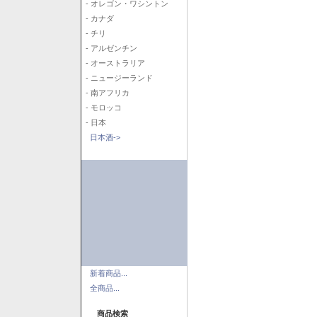
- オレゴン・ワシントン
- カナダ
- チリ
- アルゼンチン
- オーストラリア
- ニュージーランド
- 南アフリカ
- モロッコ
- 日本
日本酒->
新着商品...
全商品...
商品検索