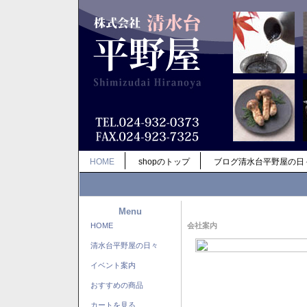
HOME
shopのトップ
ブログ清水台平野屋の日
Menu
HOME
会社案内
清水台平野屋の日々
イベント案内
おすすめの商品
カートを見る