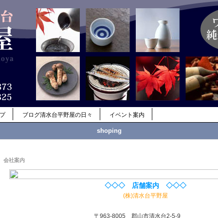
ップ
ブログ清水台平野屋の日々
イベント案内
shoping
会社案内
◇◇◇ 店舗案内 ◇◇◇
(株)清水台平野屋
〒963-8005 郡山市清水台2-5-9