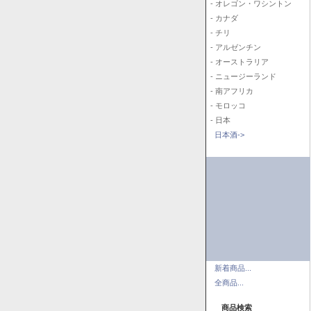
- オレゴン・ワシントン
- カナダ
- チリ
- アルゼンチン
- オーストラリア
- ニュージーランド
- 南アフリカ
- モロッコ
- 日本
日本酒->
新着商品...
全商品...
商品検索