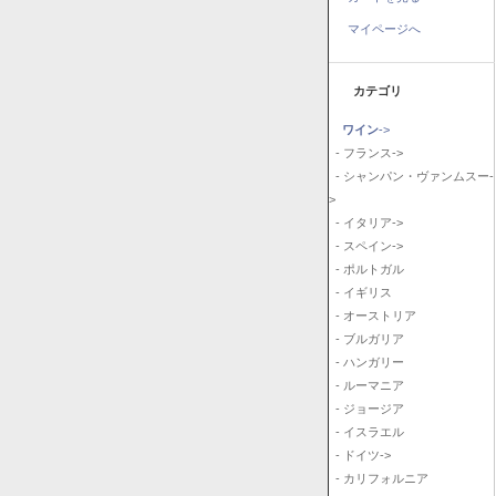
マイページへ
カテゴリ
ワイン
->
- フランス->
- シャンパン・ヴァンムスー-
>
- イタリア->
- スペイン->
- ポルトガル
- イギリス
- オーストリア
- ブルガリア
- ハンガリー
- ルーマニア
- ジョージア
- イスラエル
- ドイツ->
- カリフォルニア