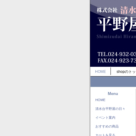
HOME
shopのト
Menu
HOME
清水台平野屋の日々
イベント案内
おすすめの商品
カートを見る