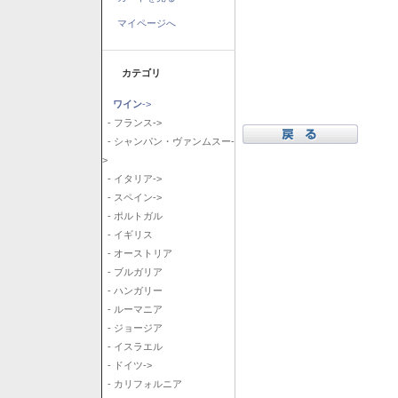
マイページへ
カテゴリ
ワイン
->
- フランス->
- シャンパン・ヴァンムスー-
>
- イタリア->
- スペイン->
- ポルトガル
- イギリス
- オーストリア
- ブルガリア
- ハンガリー
- ルーマニア
- ジョージア
- イスラエル
- ドイツ->
- カリフォルニア