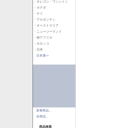
- オレゴン・ワシントン
- カナダ
- チリ
- アルゼンチン
- オーストラリア
- ニュージーランド
- 南アフリカ
- モロッコ
- 日本
日本酒->
新着商品...
全商品...
商品検索