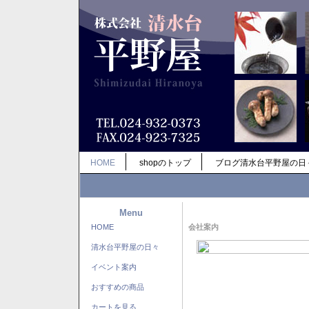
HOME
shopのトップ
ブログ清水台平野屋の日
Menu
HOME
会社案内
清水台平野屋の日々
イベント案内
おすすめの商品
カートを見る