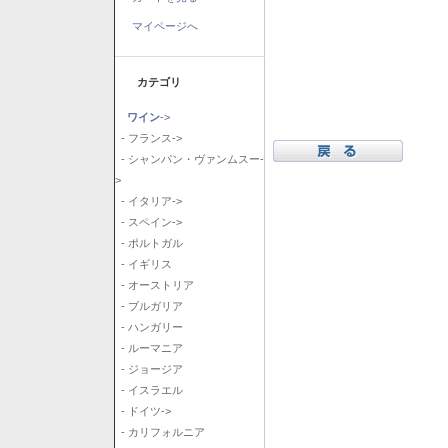
マイページへ
カテゴリ
ワイン
->
- フランス->
- シャンパン・ヴァンムスー-
>
- イタリア->
- スペイン->
- ポルトガル
- イギリス
- オーストリア
- ブルガリア
- ハンガリー
- ルーマニア
- ジョージア
- イスラエル
- ドイツ->
- カリフォルニア