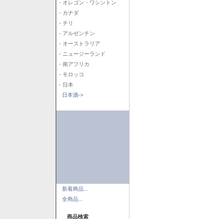
- オレゴン・ワシントン
- カナダ
- チリ
- アルゼンチン
- オーストラリア
- ニュージーランド
- 南アフリカ
- モロッコ
- 日本
日本酒->
新着商品...
全商品...
商品検索