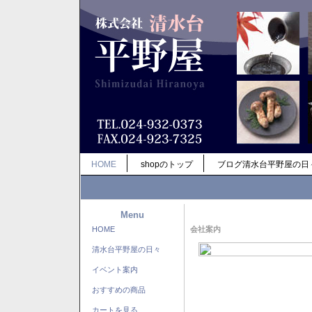
HOME
shopのトップ
ブログ清水台平野屋の日
Menu
HOME
会社案内
清水台平野屋の日々
イベント案内
おすすめの商品
カートを見る