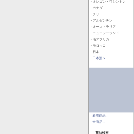
- オレゴン・ワシントン
- カナダ
- チリ
- アルゼンチン
- オーストラリア
- ニュージーランド
- 南アフリカ
- モロッコ
- 日本
日本酒->
新着商品...
全商品...
商品検索