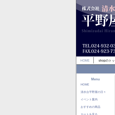
HOME
shopのト
Menu
HOME
清水台平野屋の日々
イベント案内
おすすめの商品
カートを見る