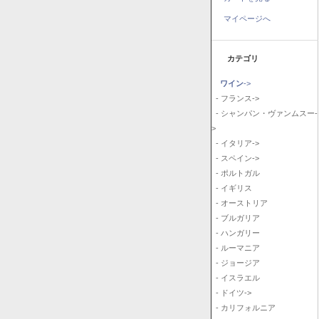
マイページへ
カテゴリ
ワイン
->
- フランス->
- シャンパン・ヴァンムスー-
>
- イタリア->
- スペイン->
- ポルトガル
- イギリス
- オーストリア
- ブルガリア
- ハンガリー
- ルーマニア
- ジョージア
- イスラエル
- ドイツ->
- カリフォルニア