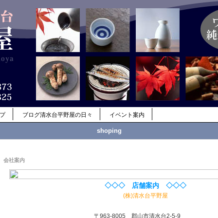
ップ
ブログ清水台平野屋の日々
イベント案内
shoping
会社案内
◇◇◇ 店舗案内 ◇◇◇
(株)清水台平野屋
〒963-8005 郡山市清水台2-5-9