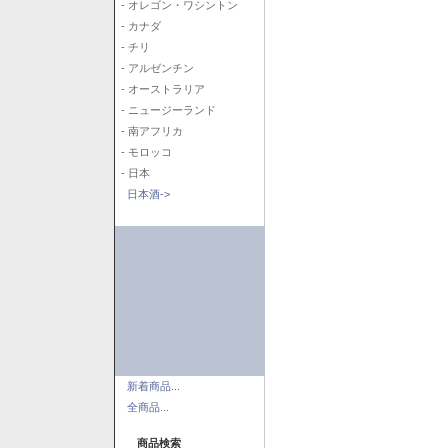
- オレゴン・ワシントン
- カナダ
- チリ
- アルゼンチン
- オーストラリア
- ニュージーランド
- 南アフリカ
- モロッコ
- 日本
日本酒->
新着商品...
全商品...
商品検索