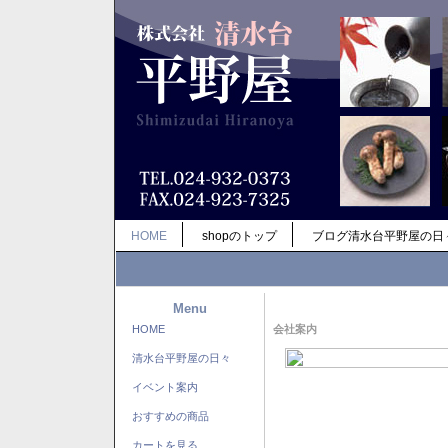
HOME
shopのトップ
ブログ清水台平野屋の日
Menu
HOME
会社案内
清水台平野屋の日々
イベント案内
おすすめの商品
カートを見る