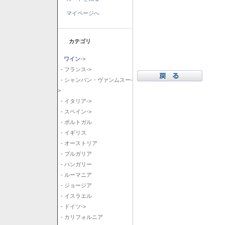
マイページへ
カテゴリ
ワイン
->
- フランス->
- シャンパン・ヴァンムスー-
>
- イタリア->
- スペイン->
- ポルトガル
- イギリス
- オーストリア
- ブルガリア
- ハンガリー
- ルーマニア
- ジョージア
- イスラエル
- ドイツ->
- カリフォルニア