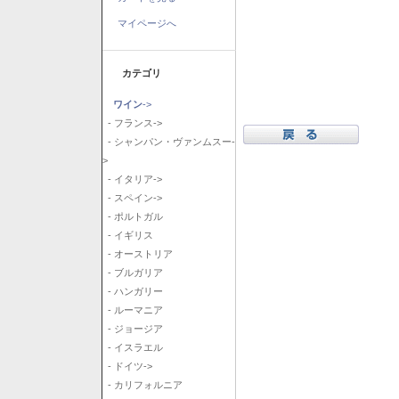
マイページへ
カテゴリ
ワイン
->
- フランス->
- シャンパン・ヴァンムスー-
>
- イタリア->
- スペイン->
- ポルトガル
- イギリス
- オーストリア
- ブルガリア
- ハンガリー
- ルーマニア
- ジョージア
- イスラエル
- ドイツ->
- カリフォルニア