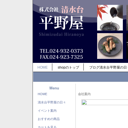
HOME
shopのトップ
ブログ清水台平野屋の日
Menu
HOME
会社案内
清水台平野屋の日々
イベント案内
おすすめの商品
カートを見る