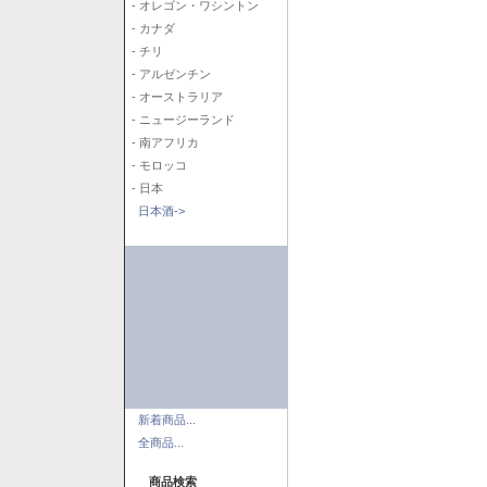
- オレゴン・ワシントン
- カナダ
- チリ
- アルゼンチン
- オーストラリア
- ニュージーランド
- 南アフリカ
- モロッコ
- 日本
日本酒->
新着商品...
全商品...
商品検索