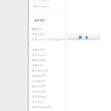
マイページへ
カテゴリ
ワイン
->
- フランス->
- シャンパン・ヴァンムスー-
>
- イタリア->
- スペイン->
- ポルトガル
- イギリス
- オーストリア
- ブルガリア
- ハンガリー
- ルーマニア
- ジョージア
- イスラエル
- ドイツ->
- カリフォルニア