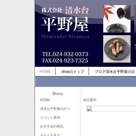
HOME
shopのトップ
ブログ清水台平野屋の日
Menu
HOME
会社案内
清水台平野屋の日々
イベント案内
おすすめの商品
カートを見る