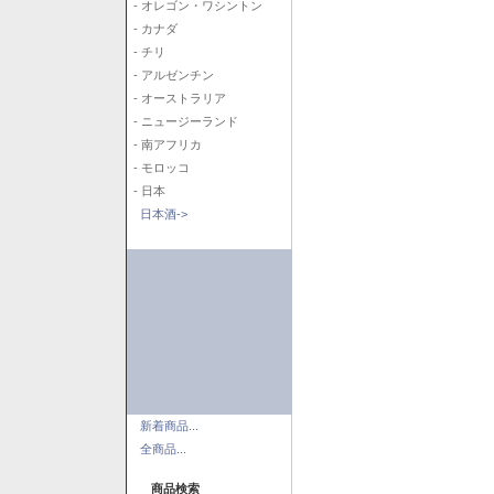
- オレゴン・ワシントン
- カナダ
- チリ
- アルゼンチン
- オーストラリア
- ニュージーランド
- 南アフリカ
- モロッコ
- 日本
日本酒->
新着商品...
全商品...
商品検索