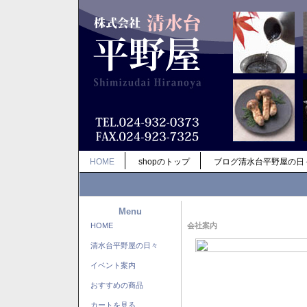
HOME
shopのトップ
ブログ清水台平野屋の日
Menu
HOME
会社案内
清水台平野屋の日々
イベント案内
おすすめの商品
カートを見る