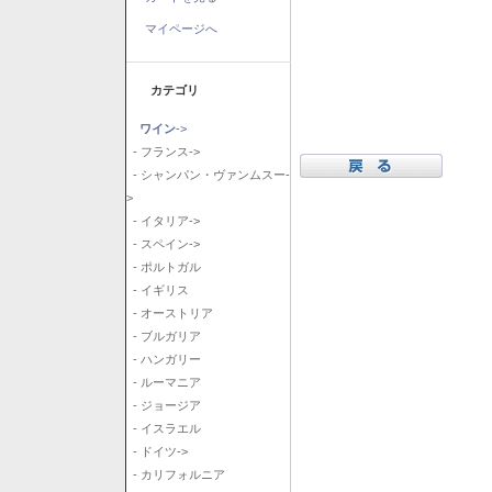
マイページへ
カテゴリ
ワイン
->
- フランス->
- シャンパン・ヴァンムスー-
>
- イタリア->
- スペイン->
- ポルトガル
- イギリス
- オーストリア
- ブルガリア
- ハンガリー
- ルーマニア
- ジョージア
- イスラエル
- ドイツ->
- カリフォルニア