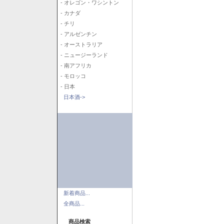
- オレゴン・ワシントン
- カナダ
- チリ
- アルゼンチン
- オーストラリア
- ニュージーランド
- 南アフリカ
- モロッコ
- 日本
日本酒->
新着商品...
全商品...
商品検索