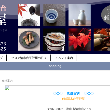
ップ
ブログ清水台平野屋の日々
イベント案内
shoping
会社案内
◇◇◇ 店舗案内 ◇◇◇
(株)清水台平野屋
〒963-8005 郡山市清水台2-5-9