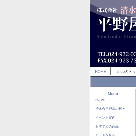
HOME
shopのト
Menu
HOME
清水台平野屋の日々
イベント案内
おすすめの商品
カートを見る