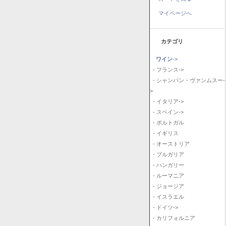
マイページへ
カテゴリ
ワイン
->
- フランス->
- シャンパン・ヴァンムスー-
>
- イタリア->
- スペイン->
- ポルトガル
- イギリス
- オーストリア
- ブルガリア
- ハンガリー
- ルーマニア
- ジョージア
- イスラエル
- ドイツ->
- カリフォルニア