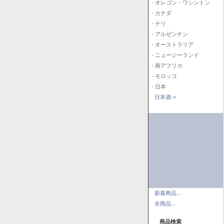
- オレゴン・ワシントン
- カナダ
- チリ
- アルゼンチン
- オーストラリア
- ニュージーランド
- 南アフリカ
- モロッコ
- 日本
日本酒->
新着商品...
全商品...
商品検索